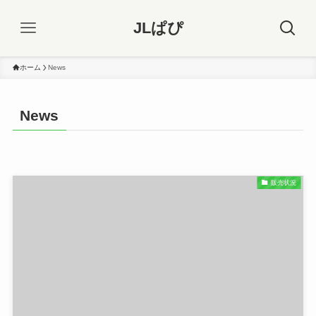
JLぱぴ
ホーム
News
News
販売状況